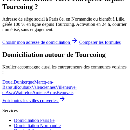
Tourcoing ?
Adresse de siège social à Paris 8e, en Normandie ou bientôt à Lille,
gérée 100 % en ligne depuis Tourcoing. Activation en 24 h, courrier
numérisé, sans engagement.
Choisir mon adresse de domiciliation
Comparer les formules
Domiciliation autour de Tourcoing
Koulier accompagne aussi les entrepreneurs des communes voisines
:
Douai
Dunkerque
Marcq-en-
Barœul
Roubaix
Valenciennes
Villeneuve-
d'Ascq
Wattrelos
Amiens
Arras
Beauvais
Voir toutes les villes couvertes
Services
Domiciliation Paris 8e
Domiciliation Normandie