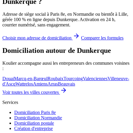
Dunkerque ?
Adresse de siège social à Paris 8e, en Normandie ou bientôt à Lille,
gérée 100 % en ligne depuis Dunkerque. Activation en 24 h,
courrier numérisé, sans engagement.
Choisir mon adresse de domiciliation
Comparer les formules
Domiciliation autour de Dunkerque
Koulier accompagne aussi les entrepreneurs des communes voisines
:
Douai
Marcq-en-Barœul
Roubaix
Tourcoing
Valenciennes
Villeneuve-
d'Ascq
Wattrelos
Amiens
Arras
Beauvais
Voir toutes les villes couvertes
Services
Domiciliation Paris 8e
Domiciliation Normandie
Domiciliation postale
Création d'entreprise