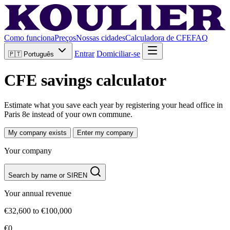
Como funciona
Preços
Nossas cidades
Calculadora de CFE
FAQ
Entrar
Domiciliar-se
🇵🇹
Português
CFE savings calculator
Estimate what you save each year by registering your head office in
Paris 8e instead of your own commune.
My company exists
Enter my company
Your company
Search by name or SIREN
Your annual revenue
€32,600 to €100,000
€0