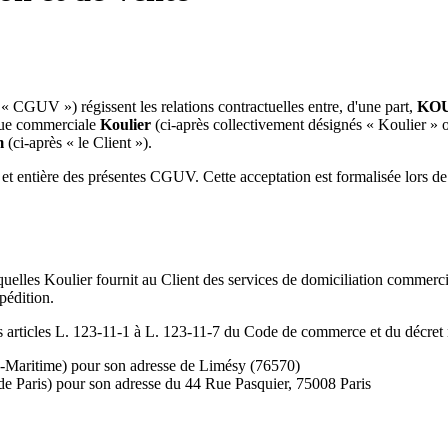
 « CGUV ») régissent les relations contractuelles entre, d'une part,
KO
que commerciale
Koulier
(ci-après collectivement désignés « Koulier » ou
m
(ci-après « le Client »).
 et entière des présentes CGUV. Cette acceptation est formalisée lors de 
elles Koulier fournit au Client des services de domiciliation commerciale
pédition.
 des articles L. 123-11-1 à L. 123-11-7 du Code de commerce et du décr
e-Maritime) pour son adresse de Limésy (76570)
de Paris) pour son adresse du 44 Rue Pasquier, 75008 Paris