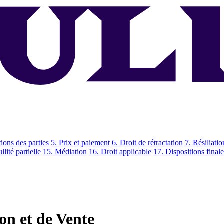
tions des parties
5. Prix et paiement
6. Droit de rétractation
7. Résiliatio
llité partielle
15. Médiation
16. Droit applicable
17. Dispositions finale
on et de Vente