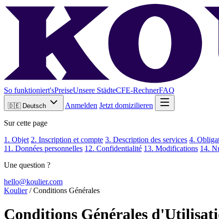
So funktioniert's
Preise
Unsere Städte
CFE-Rechner
FAQ
Anmelden
Jetzt domizilieren
🇩🇪
Deutsch
Sur cette page
1. Objet
2. Inscription et compte
3. Description des services
4. Obliga
11. Données personnelles
12. Confidentialité
13. Modifications
14. Nu
Une question ?
hello@koulier.com
Koulier
/
Conditions Générales
Conditions Générales d'Utilisati