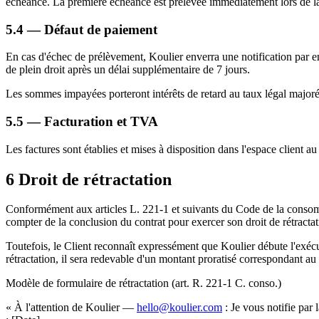
échéance. La première échéance est prélevée immédiatement lors de la
5.4 — Défaut de paiement
En cas d'échec de prélèvement, Koulier enverra une notification par emai
de plein droit après un délai supplémentaire de 7 jours.
Les sommes impayées porteront intérêts de retard au taux légal majoré 
5.5 — Facturation et TVA
Les factures sont établies et mises à disposition dans l'espace client
6
Droit de rétractation
Conformément aux articles L. 221-1 et suivants du Code de la consom
compter de la conclusion du contrat pour exercer son droit de rétractat
Toutefois, le Client reconnaît expressément que Koulier débute l'exécu
rétractation, il sera redevable d'un montant proratisé correspondant au
Modèle de formulaire de rétractation (art. R. 221-1 C. conso.)
« À l'attention de Koulier —
hello@koulier.com
: Je vous notifie par 