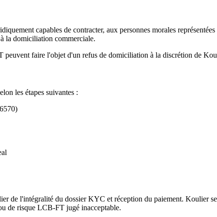
idiquement capables de contracter, aux personnes morales représentées p
 à la domiciliation commerciale.
peuvent faire l'objet d'un refus de domiciliation à la discrétion de Koul
lon les étapes suivantes :
76570)
eal
er de l'intégralité du dossier KYC et réception du paiement. Koulier se ré
e ou de risque LCB-FT jugé inacceptable.