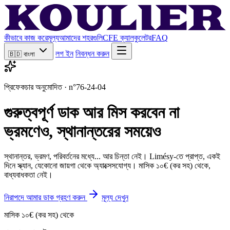
কীভাবে কাজ করে
মূল্য
আমাদের শহরগুলি
CFE ক্যালকুলেটর
FAQ
লগ ইন
নিবন্ধন করুন
🇧🇩
বাংলা
প্রিফেকচার অনুমোদিত · n°76-24-04
গুরুত্বপূর্ণ ডাক আর মিস করবেন না
ভ্রমণেও, স্থানান্তরের সময়েও
স্থানান্তর, ভ্রমণ, পরিবর্তনের মধ্যে... আর চিন্তা নেই। Limésy-তে প্রাপ্ত, একই
দিনে স্ক্যান, যেকোনো জায়গা থেকে অ্যাক্সেসযোগ্য। মাসিক ১০€ (কর সহ) থেকে,
বাধ্যবাধকতা নেই।
নিরাপদে আমার ডাক গ্রহণ করুন
মূল্য দেখুন
মাসিক ১০€ (কর সহ) থেকে