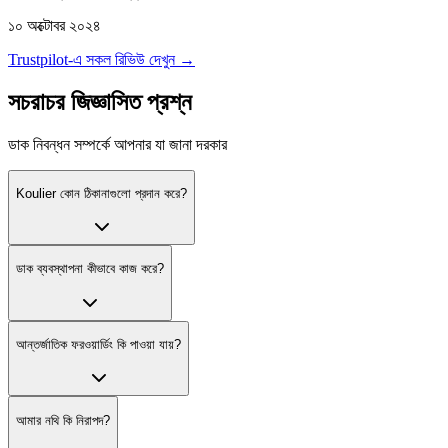
১০ অক্টোবর ২০২৪
Trustpilot-এ সকল রিভিউ দেখুন →
সচরাচর জিজ্ঞাসিত প্রশ্ন
ডাক নিবন্ধন সম্পর্কে আপনার যা জানা দরকার
Koulier কোন ঠিকানাগুলো প্রদান করে?
ডাক ব্যবস্থাপনা কীভাবে কাজ করে?
আন্তর্জাতিক ফরওয়ার্ডিং কি পাওয়া যায়?
আমার নথি কি নিরাপদ?