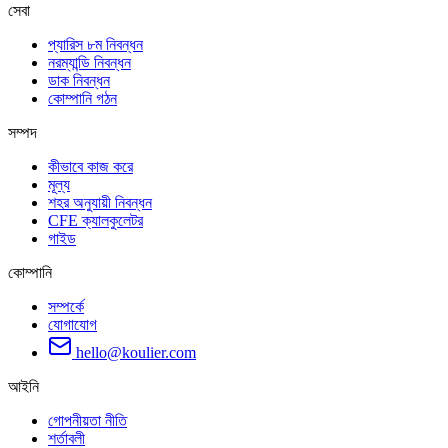
সেবা
প্যারিস ৮ম নিবন্ধন
নরম্যান্ডি নিবন্ধন
ডাক নিবন্ধন
কোম্পানি গঠন
সম্পদ
কীভাবে কাজ করে
মূল্য
শহর অনুযায়ী নিবন্ধন
CFE ক্যালকুলেটর
গাইড
কোম্পানি
সম্পর্কে
যোগাযোগ
hello@koulier.com
আইনি
গোপনীয়তা নীতি
শর্তাবলী