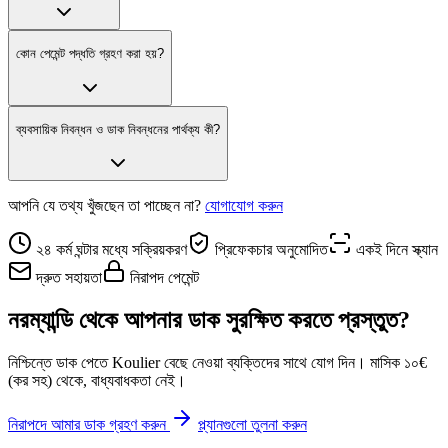
কোন পেমেন্ট পদ্ধতি গ্রহণ করা হয়?
ব্যবসায়িক নিবন্ধন ও ডাক নিবন্ধনের পার্থক্য কী?
আপনি যে তথ্য খুঁজছেন তা পাচ্ছেন না?
যোগাযোগ করুন
২৪ কর্ম ঘন্টার মধ্যে সক্রিয়করণ
প্রিফেকচার অনুমোদিত
একই দিনে স্ক্যান
দ্রুত সহায়তা
নিরাপদ পেমেন্ট
নরম্যান্ডি থেকে আপনার ডাক সুরক্ষিত করতে প্রস্তুত?
নিশ্চিন্তে ডাক পেতে Koulier বেছে নেওয়া ব্যক্তিদের সাথে যোগ দিন। মাসিক ১০€
(কর সহ) থেকে, বাধ্যবাধকতা নেই।
নিরাপদে আমার ডাক গ্রহণ করুন
প্ল্যানগুলো তুলনা করুন