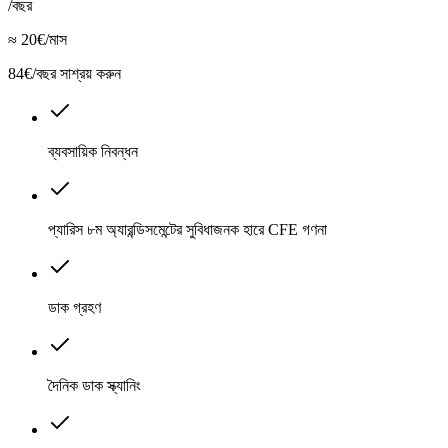
/বছর
≈ 20€/মাস
84€/বছর সাশ্রয় করুন
ব্যবসায়িক নিবন্ধন
প্যারিস ৮ম অ্যারন্ডিসমেন্টের সুবিধাজনক হারে CFE গণনা
ডাক গ্রহণ
দৈনিক ডাক স্ক্যানিং