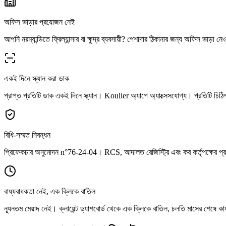
অফিস ভাড়ার প্রয়োজন নেই
আপনি নরম্যান্ডিতে ফ্রিল্যান্সার বা ক্ষুদ্র ব্যবসায়ী? পেশাদার ঠিকানার জন্য অফিস ভাড়া 
একই দিনে স্ক্যান করা ডাক
প্রাপ্ত প্রতিটি ডাক একই দিনে স্ক্যান। Koulier অ্যাপে অ্যাক্সেসযোগ্য। প্রতিটি চিঠিপত
বিধি-সম্মত নিবন্ধন
প্রিফেকচার অনুমোদন n°76-24-04। RCS, আদালত রেজিস্ট্রি এবং কর কর্তৃপক্ষের প্রয়ো
বাধ্যবাধকতা নেই, এক ক্লিকে বাতিল
ন্যূনতম মেয়াদ নেই। ক্লায়েন্ট ড্যাশবোর্ড থেকে এক ক্লিকে বাতিল, চলতি মাসের শেষে 