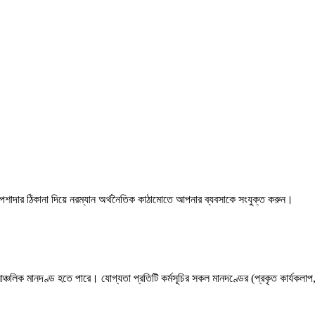
াদার ঠিকানা দিয়ে নরম্যান অর্থনৈতিক কাঠামোতে আপনার ব্যবসাকে সংযুক্ত করুন।
ে একটি আঞ্চলিক মানদণ্ড হতে পারে। যোগ্যতা প্রতিটি কর্মসূচির সকল মানদণ্ডের (প্রকৃত কার্য