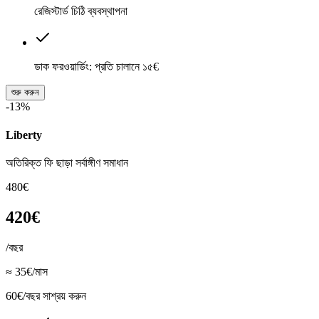
রেজিস্টার্ড চিঠি ব্যবস্থাপনা
ডাক ফরওয়ার্ডিং: প্রতি চালানে ১৫€
শুরু করুন
-13%
Liberty
অতিরিক্ত ফি ছাড়া সর্বাঙ্গীণ সমাধান
480€
420€
/বছর
≈ 35€/মাস
60€/বছর সাশ্রয় করুন