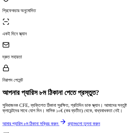
প্রিফেকচার অনুমোদিত
একই দিনে স্ক্যান
দ্রুত সহায়তা
নিরাপদ পেমেন্ট
আপনার প্যারিস ৮ম ঠিকানা পেতে প্রস্তুত?
সুবিধাজনক CFE, ব্যক্তিগত ঠিকানা সুরক্ষিত, প্রতিদিন ডাক স্ক্যান। আমাদের সন্তুষ্ট
ক্লায়েন্টদের সাথে যোগ দিন। মাসিক ১০€ (কর ব্যতীত) থেকে, বাধ্যবাধকতা নেই।
আমার প্যারিস ৮ম ঠিকানা সক্রিয় করুন
প্ল্যানগুলো তুলনা করুন