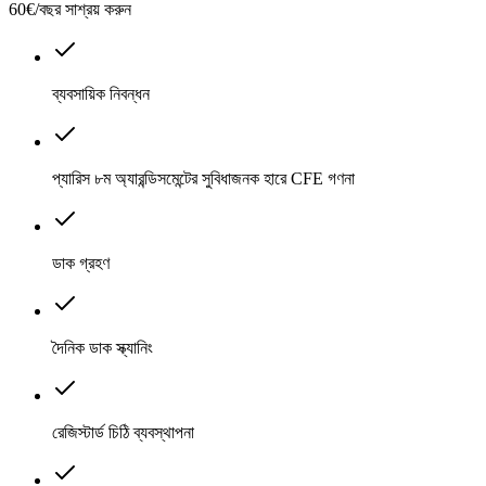
60€/বছর সাশ্রয় করুন
ব্যবসায়িক নিবন্ধন
প্যারিস ৮ম অ্যারন্ডিসমেন্টের সুবিধাজনক হারে CFE গণনা
ডাক গ্রহণ
দৈনিক ডাক স্ক্যানিং
রেজিস্টার্ড চিঠি ব্যবস্থাপনা