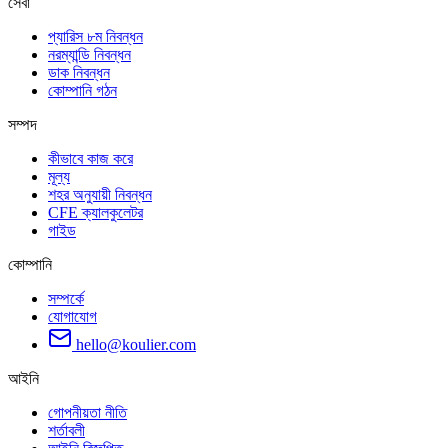
সেবা
প্যারিস ৮ম নিবন্ধন
নরম্যান্ডি নিবন্ধন
ডাক নিবন্ধন
কোম্পানি গঠন
সম্পদ
কীভাবে কাজ করে
মূল্য
শহর অনুযায়ী নিবন্ধন
CFE ক্যালকুলেটর
গাইড
কোম্পানি
সম্পর্কে
যোগাযোগ
hello@koulier.com
আইনি
গোপনীয়তা নীতি
শর্তাবলী