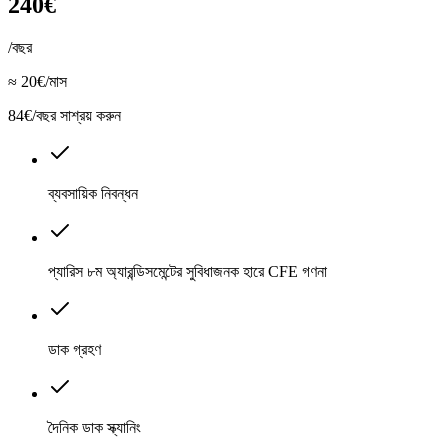
240€
/বছর
≈ 20€/মাস
84€/বছর সাশ্রয় করুন
ব্যবসায়িক নিবন্ধন
প্যারিস ৮ম অ্যারন্ডিসমেন্টের সুবিধাজনক হারে CFE গণনা
ডাক গ্রহণ
দৈনিক ডাক স্ক্যানিং