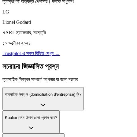
ব্যবস্থাপনা অত্যন্ত পেশাদার। দলকে সাধুবাদ!
LG
Lionel Godard
SARL ম্যানেজার, নরম্যান্ডি
১০ অক্টোবর ২০২৪
Trustpilot-এ সকল রিভিউ দেখুন →
সচরাচর জিজ্ঞাসিত প্রশ্ন
ব্যবসায়িক নিবন্ধন সম্পর্কে আপনার যা জানা দরকার
ব্যবসায়িক নিবন্ধন (domiciliation d'entreprise) কী?
Koulier কোন ঠিকানাগুলো প্রদান করে?