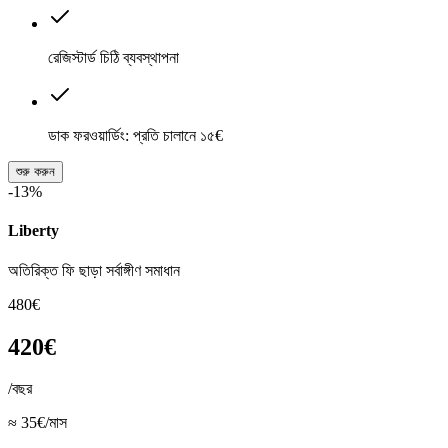
রেজিস্টার্ড চিঠি ব্যবস্থাপনা
ডাক ফরওয়ার্ডিং: প্রতি চালানে ১৫€
শুরু করুন
-13%
Liberty
অতিরিক্ত ফি ছাড়া সর্বাঙ্গীণ সমাধান
480€
420€
/বছর
≈ 35€/মাস