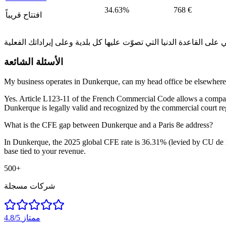
34.63%
768 €
افتتاح قريباً
الأسئلة الشائعة
My business operates in Dunkerque, can my head office be elsewher
Yes. Article L123-11 of the French Commercial Code allows a company t
Dunkerque is legally valid and recognized by the commercial court reg
What is the CFE gap between Dunkerque and a Paris 8e address?
In Dunkerque, the 2025 global CFE rate is 36.31% (levied by CU de D
base tied to your revenue.
500+
شركات مسجلة
ممتاز
4.8/5