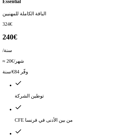
Essential
الباقة الكاملة للمهنيين
324€
240€
/سنة
≈ 20€/شهر
وفّر 84€/سنة
توطين الشركة
CFE من بين الأدنى في فرنسا