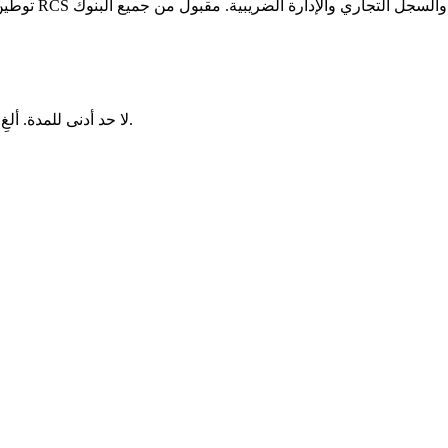
لضريبية. مقبول من جميع البنوك.
لا حد أدنى للمدة. ألغِ بنقرة واحدة من لوحة العميل، ساري المفعول في نهاية الشهر الحالي.