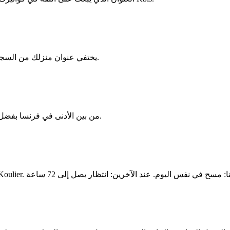
يختفي عنوان منزلك من السجل التجاري وجميع وثائقك الرسمية. احمِ خصوصيتك وخصوصية عائلتك.
CFE من بين الأدنى في فرنسا بفضل معدل الدائرة الثامنة. توفير يصل إلى 500€ مقارنة بعنوان عادي.