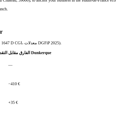
e du Château, 59000), to anchor your business in the Hauts-de-France ec
unch.
kerque
مساهمة دنيا تقديرية لإيرادات تبلغ حوالي 200,000€ (قاعدة وطنية، art. 1647 D CGI، معدلات DGFiP 2025).
الفارق مقابل Dunkerque
CFE ال
—
−410 €
+35 €