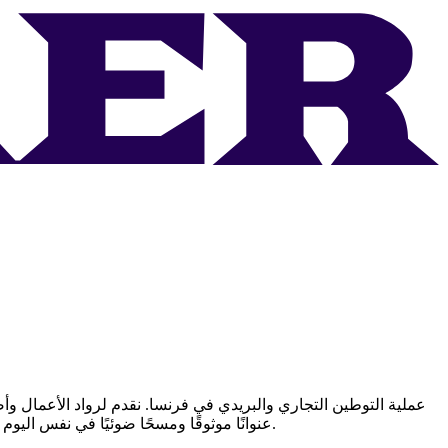
وتلتزم بمتطلبات AML/CFT. سواء كنت صاحب مقاولة فردية أو شركة تجارية أو فردًا في مرحلة انتقالية، توفر لك Koulier عنوانًا موثوقًا ومسحًا ضوئيًا في نفس اليوم ولوحة تحكم آمنة.