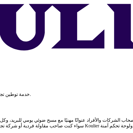
خدمة توطين تجاري وبريدي في فرنسا، معتمدة من محافظتَي باريس والسين البحرية.