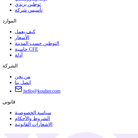
توطين بريدي
تأسيس شركة
الموارد
كيف يعمل
الأسعار
التوطين حسب المدينة
حاسبة CFE
أدلة
الشركة
من نحن
اتصل بنا
hello@koulier.com
قانوني
سياسة الخصوصية
الشروط والأحكام
الإشعارات القانونية