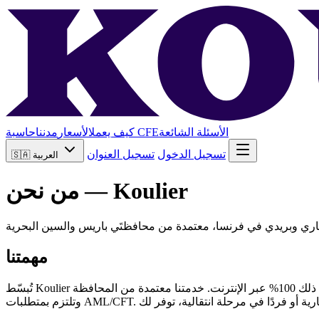
الأسئلة الشائعة
حاسبة CFE
كيف يعمل
الأسعار
مدننا
تسجيل الدخول
تسجيل العنوان
العربية
🇸🇦
من نحن — Koulier
مهمتنا
تُبسّط Koulier عملية التوطين التجاري والبريدي في فرنسا. نقدم لرواد الأعمال وأصحاب الشركات والأفراد عنوانًا مهنيًا مع مسح ضوئي يومي للبريد، وكل ذلك 100% عبر الإنترنت. خدمتنا معتمدة من المحافظة