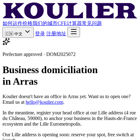
如何运作
价格
我们的城市
CFE计算器
常见问题
登录
注册地址
🇨🇳
中文
Prefecture approved · DOM2025072
Business domiciliation
in Arras
Koulier doesn't have an office in Arras yet. Want us to open one?
Email us at
hello@koulier.com
.
In the meantime, register your head office at our Lille address (4 rue
du Château, 59000), to anchor your business in the Hauts-de-France
ecosystem and the Lille Eurometropolis.
Our Lille address is opening soon: reserve your spot, free switch at