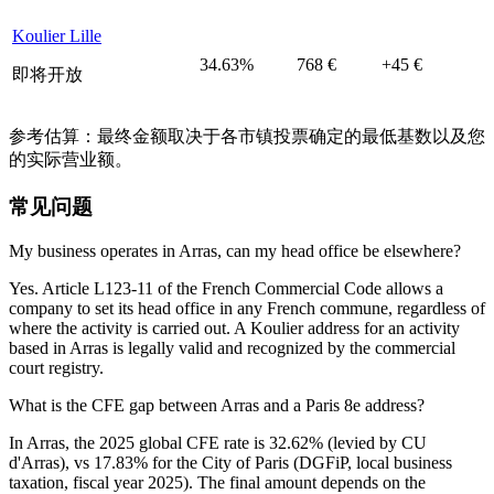
Koulier Lille
34.63%
768 €
+45 €
即将开放
参考估算：最终金额取决于各市镇投票确定的最低基数以及您
的实际营业额。
常见问题
My business operates in Arras, can my head office be elsewhere?
Yes. Article L123-11 of the French Commercial Code allows a
company to set its head office in any French commune, regardless of
where the activity is carried out. A Koulier address for an activity
based in Arras is legally valid and recognized by the commercial
court registry.
What is the CFE gap between Arras and a Paris 8e address?
In Arras, the 2025 global CFE rate is 32.62% (levied by CU
d'Arras), vs 17.83% for the City of Paris (DGFiP, local business
taxation, fiscal year 2025). The final amount depends on the