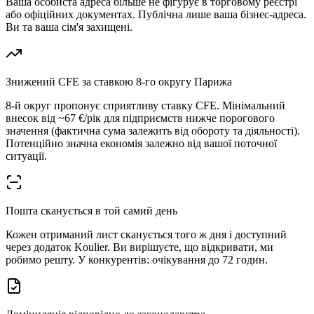
Ваша особиста адреса більше не фігурує в торговому реєстрі
або офіційних документах. Публічна лише ваша бізнес-адреса.
Ви та ваша сім'я захищені.
Знижений CFE за ставкою 8-го округу Парижа
8-й округ пропонує сприятливу ставку CFE. Мінімальний
внесок від ~67 €/рік для підприємств нижче порогового
значення (фактична сума залежить від обороту та діяльності).
Потенційно значна економія залежно від вашої поточної
ситуації.
Пошта сканується в той самий день
Кожен отриманий лист сканується того ж дня і доступний
через додаток Koulier. Ви вирішуєте, що відкривати, ми
робимо решту. У конкурентів: очікування до 72 годин.