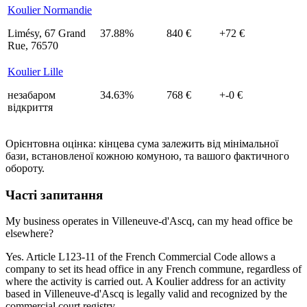
Koulier Normandie
Limésy, 67 Grand
37.88%
840 €
+72 €
Rue, 76570
Koulier Lille
незабаром
34.63%
768 €
+-0 €
відкриття
Орієнтовна оцінка: кінцева сума залежить від мінімальної
бази, встановленої кожною комуною, та вашого фактичного
обороту.
Часті запитання
My business operates in Villeneuve-d'Ascq, can my head office be
elsewhere?
Yes. Article L123-11 of the French Commercial Code allows a
company to set its head office in any French commune, regardless of
where the activity is carried out. A Koulier address for an activity
based in Villeneuve-d'Ascq is legally valid and recognized by the
commercial court registry.