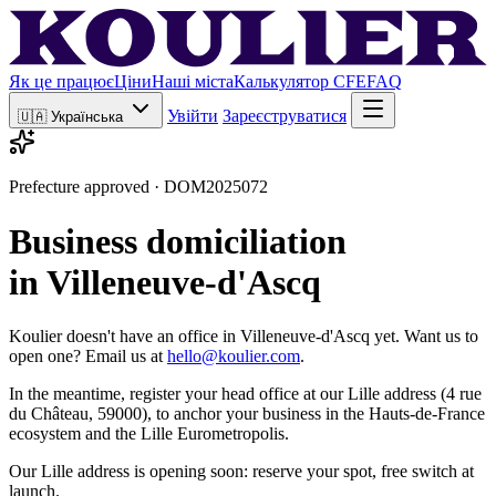
Як це працює
Ціни
Наші міста
Калькулятор CFE
FAQ
Увійти
Зареєструватися
🇺🇦
Українська
Prefecture approved · DOM2025072
Business domiciliation
in Villeneuve-d'Ascq
Koulier doesn't have an office in Villeneuve-d'Ascq yet. Want us to
open one? Email us at
hello@koulier.com
.
In the meantime, register your head office at our Lille address (4 rue
du Château, 59000), to anchor your business in the Hauts-de-France
ecosystem and the Lille Eurometropolis.
Our Lille address is opening soon: reserve your spot, free switch at
launch.