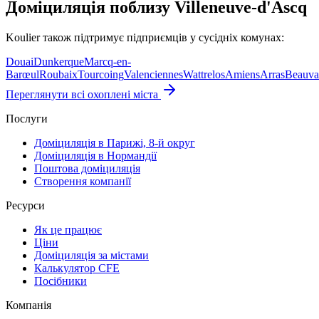
Доміциляція поблизу Villeneuve-d'Ascq
Koulier також підтримує підприємців у сусідніх комунах:
Douai
Dunkerque
Marcq-en-
Barœul
Roubaix
Tourcoing
Valenciennes
Wattrelos
Amiens
Arras
Beauva
Переглянути всі охоплені міста
Послуги
Доміциляція в Парижі, 8-й округ
Доміциляція в Нормандії
Поштова доміциляція
Створення компанії
Ресурси
Як це працює
Ціни
Доміциляція за містами
Калькулятор CFE
Посібники
Компанія