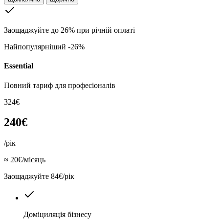
Заощаджуйте до 26% при річній оплаті
Найпопулярніший
-26%
Essential
Повний тариф для професіоналів
324€
240€
/рік
≈ 20€/місяць
Заощаджуйте 84€/рік
Доміциляція бізнесу