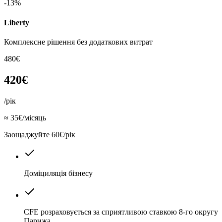
-13%
Liberty
Комплексне рішення без додаткових витрат
480€
420€
/рік
≈ 35€/місяць
Заощаджуйте 60€/рік
Доміциляція бізнесу
CFE розраховується за сприятливою ставкою 8-го округу
Парижа