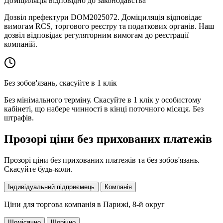
Доміциляція відповідно до законодавства
Дозвіл префектури DOM2025072. Доміциляція відповідає
вимогам RCS, торгового реєстру та податкових органів. Наш
дозвіл відповідає регуляторним вимогам до реєстрації
компаній.
Без зобов'язань, скасуйте в 1 клік
Без мінімального терміну. Скасуйте в 1 клік у особистому
кабінеті, що набере чинності в кінці поточного місяця. Без
штрафів.
Прозорі ціни без прихованих платежів
Прозорі ціни без прихованих платежів та без зобов'язань.
Скасуйте будь-коли.
Індивідуальний підприємець
Компанія
Ціни для
торгова компанія в Парижі, 8-й округ
Щомісячно
Щорічно