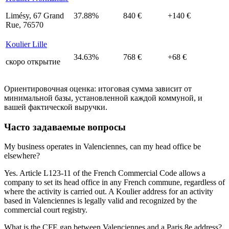
Limésy, 67 Grand
37.88%
840 €
+140 €
Rue, 76570
Koulier Lille
34.63%
768 €
+68 €
скоро открытие
Ориентировочная оценка: итоговая сумма зависит от
минимальной базы, установленной каждой коммуной, и
вашей фактической выручки.
Часто задаваемые вопросы
My business operates in Valenciennes, can my head office be
elsewhere?
Yes. Article L123-11 of the French Commercial Code allows a
company to set its head office in any French commune, regardless of
where the activity is carried out. A Koulier address for an activity
based in Valenciennes is legally valid and recognized by the
commercial court registry.
What is the CFE gap between Valenciennes and a Paris 8e address?