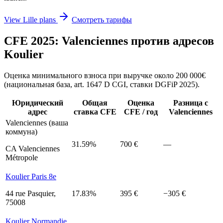
View Lille plans
Смотреть тарифы
CFE 2025: Valenciennes против адресов
Koulier
Оценка минимального взноса при выручке около 200 000€
(национальная база, art. 1647 D CGI, ставки DGFiP 2025).
Юридический
Общая
Оценка
Разница с
адрес
ставка CFE
CFE / год
Valenciennes
Valenciennes (ваша
коммуна)
31.59%
700 €
—
CA Valenciennes
Métropole
Koulier Paris 8e
44 rue Pasquier,
17.83%
395 €
−305 €
75008
Koulier Normandie