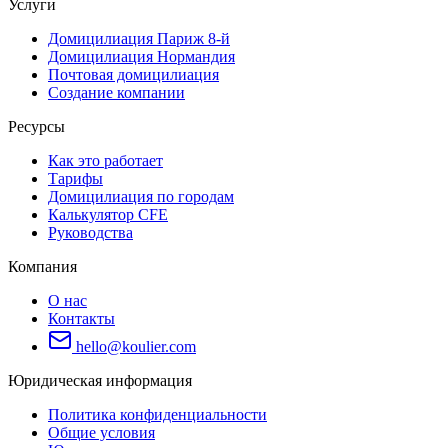
Услуги
Домицилиация Париж 8-й
Домицилиация Нормандия
Почтовая домицилиация
Создание компании
Ресурсы
Как это работает
Тарифы
Домицилиация по городам
Калькулятор CFE
Руководства
Компания
О нас
Контакты
hello@koulier.com
Юридическая информация
Политика конфиденциальности
Общие условия