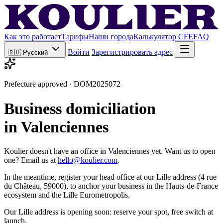
Как это работает
Тарифы
Наши города
Калькулятор CFE
FAQ
Войти
Зарегистрировать адрес
🇷🇺
Русский
Prefecture approved · DOM2025072
Business domiciliation
in Valenciennes
Koulier doesn't have an office in Valenciennes yet. Want us to open
one? Email us at
hello@koulier.com
.
In the meantime, register your head office at our Lille address (4 rue
du Château, 59000), to anchor your business in the Hauts-de-France
ecosystem and the Lille Eurometropolis.
Our Lille address is opening soon: reserve your spot, free switch at
launch.