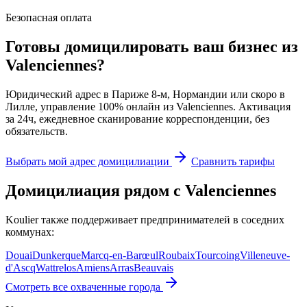
Безопасная оплата
Готовы домицилировать ваш бизнес из
Valenciennes?
Юридический адрес в Париже 8-м, Нормандии или скоро в
Лилле, управление 100% онлайн из Valenciennes. Активация
за 24ч, ежедневное сканирование корреспонденции, без
обязательств.
Выбрать мой адрес домицилиации
Сравнить тарифы
Домицилиация рядом с Valenciennes
Koulier также поддерживает предпринимателей в соседних
коммунах:
Douai
Dunkerque
Marcq-en-Barœul
Roubaix
Tourcoing
Villeneuve-
d'Ascq
Wattrelos
Amiens
Arras
Beauvais
Смотреть все охваченные города