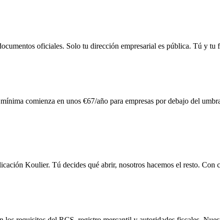
documentos oficiales. Solo tu dirección empresarial es pública. Tú y tu f
n mínima comienza en unos €67/año para empresas por debajo del umbral
licación Koulier. Tú decides qué abrir, nosotros hacemos el resto. Con 
requisitos del RCS, registro mercantil y autoridades fiscales. Nuestra