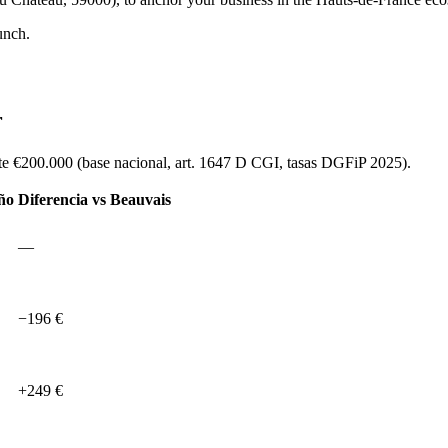
unch.
r
e €200.000 (base nacional, art. 1647 D CGI, tasas DGFiP 2025).
ño
Diferencia vs Beauvais
—
−196 €
+249 €