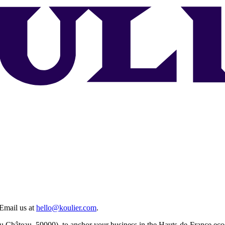
 Email us at
hello@koulier.com
.
e du Château, 59000), to anchor your business in the Hauts-de-France ec