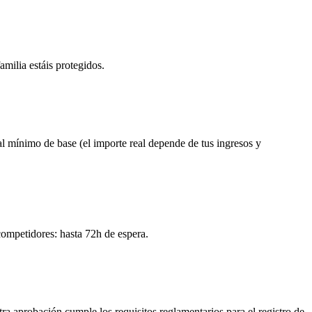
amilia estáis protegidos.
 mínimo de base (el importe real depende de tus ingresos y
competidores: hasta 72h de espera.
 aprobación cumple los requisitos reglamentarios para el registro de